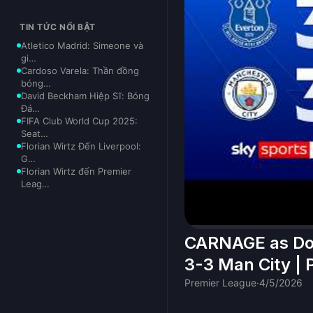
TIN TỨC NỔI BẬT
Atletico Madrid: Simeone và
gi…
Cardoso Varela: Thần đồng
bóng…
David Beckham Hiệp Sĩ: Bóng
Đá…
FIFA Club World Cup 2025:
Seat…
Florian Wirtz Đến Liverpool:
G…
Florian Wirtz đến Premier
Leag…
CARNAGE as Doku
3-3 Man City | 
Premier League
·
4/5/2026