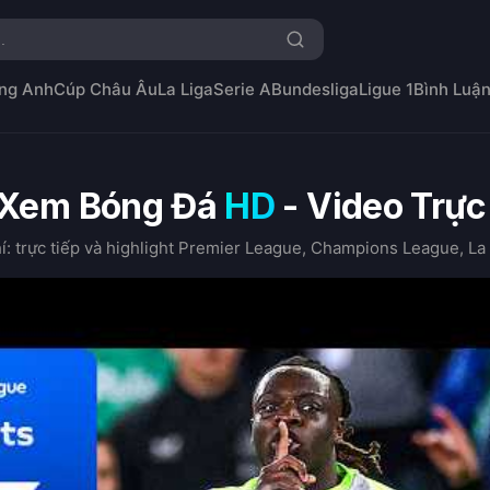
ng Anh
Cúp Châu Âu
La Liga
Serie A
Bundesliga
Ligue 1
Bình Luậ
Xem Bóng Đá
HD
- Video Trực
 trực tiếp và highlight Premier League, Champions League, La 