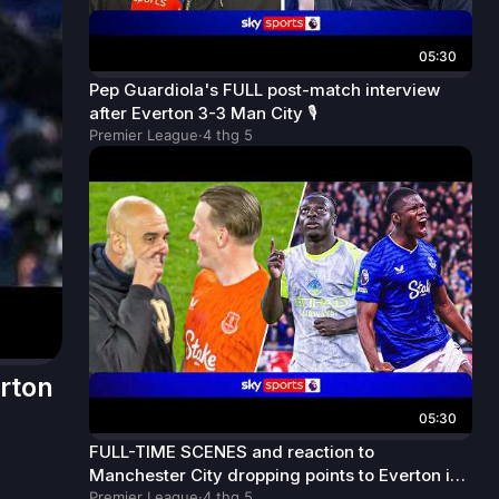
05:30
Pep Guardiola's FULL post-match interview
after Everton 3-3 Man City 🎙️
Premier League
·
4 thg 5
erton
05:30
FULL-TIME SCENES and reaction to
Manchester City dropping points to Everton in
chaotic draw! 🤯
Premier League
·
4 thg 5