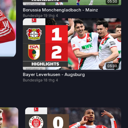
05:30
Borussia Monchengladbach - Mainz
Bundesliga
·
19 thg 4
05:30
Bayer Leverkusen - Augsburg
Bundesliga
·
18 thg 4