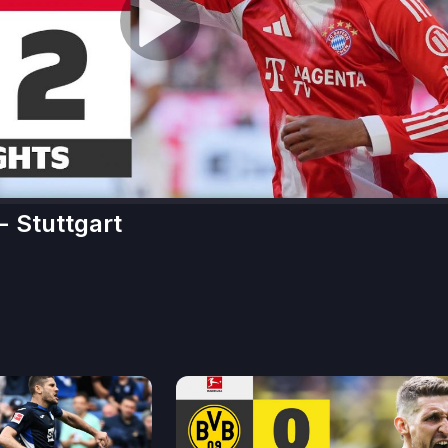
 Stuttgart