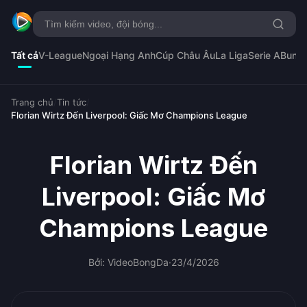
Tất cả
V-League
Ngoại Hạng Anh
Cúp Châu Âu
La Liga
Serie A
Bunde
Trang chủ
/
Tin tức
/
Florian Wirtz Đến Liverpool: Giấc Mơ Champions League
Florian Wirtz Đến
Liverpool: Giấc Mơ
Champions League
Bởi: VideoBongDa
·
23/4/2026