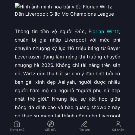
Thông tin tiền vệ người Đức,
Florian Wirtz
,
chuẩn bị gia nhập Liverpool với mức phí
chuyển nhượng kỷ lục 116 triệu bảng từ Bayer
Leverkusen đang làm nóng thị trường chuyển
nhượng hè 2026. Không chỉ tài năng trên sân
cỏ, Wirtz còn thu hút sự chú ý đặc biệt bởi cô
bạn gái xinh đẹp Aaliyah, người được nhiều
người hâm mộ ca ngợi là “người phụ nữ đẹp
nhất thế giới.” Nhưng liệu sự kết hợp giữa
bóng đá đỉnh cao và hào quang showbiz này
có thực sự mang lại thành công cho Liverpool
trong hành trình chinh phục Champions
Trang chủ
Giải đấu
Tin tức
Cá nhân
League và Premier League?