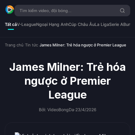
Tất cả
V-League
Ngoại Hạng Anh
Cúp Châu Âu
La Liga
Serie A
Bunde
Trang chủ
/
Tin tức
/
James Milner: Trẻ hóa ngược ở Premier League
James Milner: Trẻ hóa
ngược ở Premier
League
Bởi: VideoBongDa
·
23/4/2026