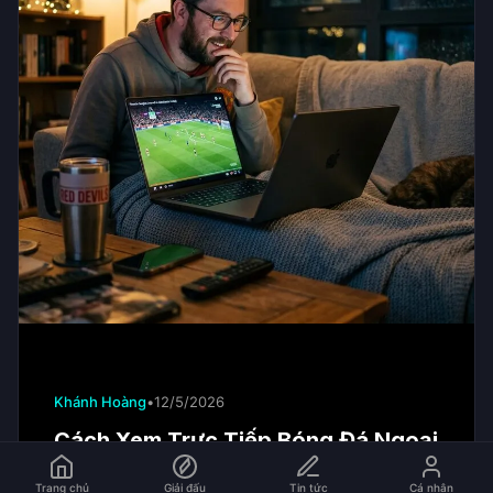
Khánh Hoàng
•
12/5/2026
Cách Xem Trực Tiếp Bóng Đá Ngoại
Hạng Anh, Cúp C1 Miễn Phí Tốc Độ
Trang chủ
Giải đấu
Tin tức
Cá nhân