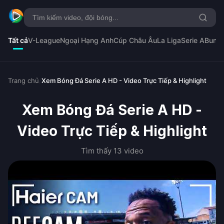
Tất cả
V-League
Ngoại Hạng Anh
Cúp Châu Âu
La Liga
Serie A
Bunde
Trang chủ
/
Xem Bóng Đá Serie A HD - Video Trực Tiếp & Highlight
Xem Bóng Đá Serie A HD -
Video Trực Tiếp & Highlight
Tìm thấy 13 video