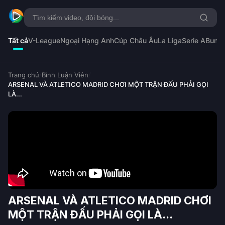
Tất cả
V-League
Ngoại Hạng Anh
Cúp Châu Âu
La Liga
Serie A
Bunde
Trang chủ
/
Bình Luận Viên
/
ARSENAL VÀ ATLETICO MADRID CHƠI MỘT TRẬN ĐẤU PHẢI GỌI
LÀ...
ARSENAL VÀ ATLETICO MADRID CHƠI
MỘT TRẬN ĐẤU PHẢI GỌI LÀ...