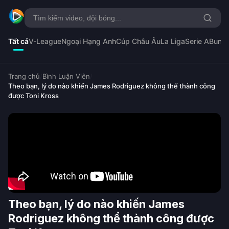
Tất cả
V-League
Ngoại Hạng Anh
Cúp Châu Âu
La Liga
Serie A
Bunde
Trang chủ
/
Bình Luận Viên
/
Theo bạn, lý do nào khiến James Rodriguez không thể thành công
được Toni Kross
Theo bạn, lý do nào khiến James
Rodriguez không thể thành công được