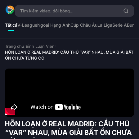
Tất cả
V-League
Ngoại Hạng Anh
Cúp Châu Âu
La Liga
Serie A
Bunde
Trang chủ
/
Bình Luận Viên
/
HỖN LOẠN Ở REAL MADRID: CẦU THỦ “VAR” NHAU, MÙA GIẢI BẤT
ỔN CHƯA TỪNG CÓ
HỖN LOẠN Ở REAL MADRID: CẦU THỦ
“VAR” NHAU, MÙA GIẢI BẤT ỔN CHƯA