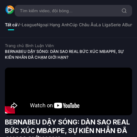
Tất cả
V-League
Ngoại Hạng Anh
Cúp Châu Âu
La Liga
Serie A
Bunde
Trang chủ
/
Bình Luận Viên
/
BERNABEU DẬY SÓNG: DÀN SAO REAL BỨC XÚC MBAPPE, SỰ
KIÊN NHẪN ĐÃ CHẠM GIỚI HẠN?
BERNABEU DẬY SÓNG: DÀN SAO REAL
BỨC XÚC MBAPPE, SỰ KIÊN NHẪN ĐÃ