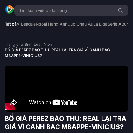
Tất cả
V-League
Ngoại Hạng Anh
Cúp Châu Âu
La Liga
Serie A
Bunde
Trang chủ
/
Bình Luận Viên
/
BỐ GIÀ PEREZ BẢO THỦ: REAL LẠI TRẢ GIÁ VÌ CANH BẠC
MBAPPE-VINICIUS?
BỐ GIÀ PEREZ BẢO THỦ: REAL LẠI TRẢ
GIÁ VÌ CANH BẠC MBAPPE-VINICIUS?