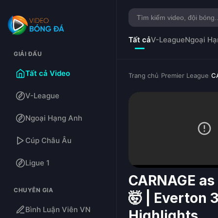
Tất cả
V-League
Ngoại Hạ
GIẢI ĐẤU
Tất cả Video
Trang chủ
/
Premier League
/
CA
V-League
Ngoại Hạng Anh
Cúp Châu Âu
Ligue 1
CARNAGE as D
CHUYÊN GIA
🤯 | Everton 
Bình Luận Viên VN
Highlights