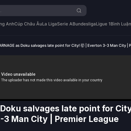
ng Anh
Cúp Châu Âu
La Liga
Serie A
Bundesliga
Ligue 1
Bình Luậ
RNAGE as Doku salvages late point for City! 🤯 | Everton 3-3 Man City | 
oku salvages late point for City
3-3 Man City | Premier League