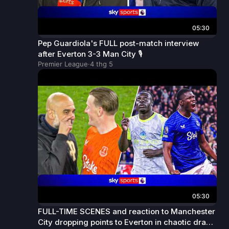
05:30
Pep Guardiola's FULL post-match interview
after Everton 3-3 Man City 🎙️
Premier League
·
4 thg 5
05:30
FULL-TIME SCENES and reaction to Manchester
City dropping points to Everton in chaotic draw!