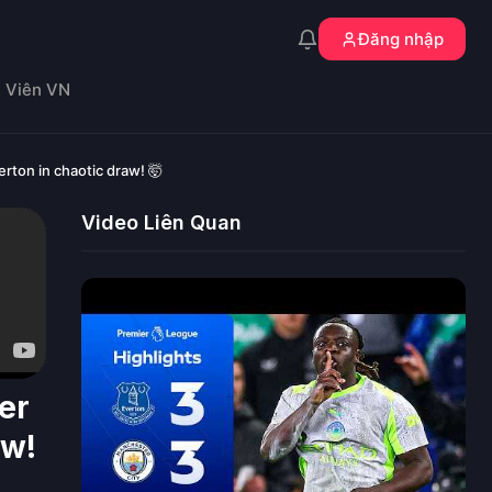
Đăng nhập
n Viên VN
rton in chaotic draw! 🤯
Video Liên Quan
er
aw!