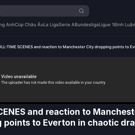
ng Anh
Cúp Châu Âu
La Liga
Serie A
Bundesliga
Ligue 1
Bình Luậ
LL-TIME SCENES and reaction to Manchester City dropping points to Eve
ENES and reaction to Manchest
 points to Everton in chaotic dr