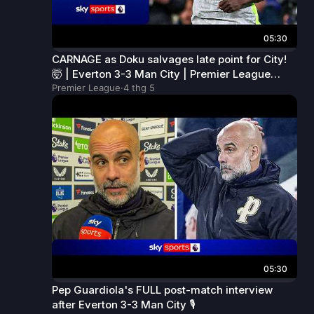
05:30
CARNAGE as Doku salvages late point for City!
🤯 | Everton 3-3 Man City | Premier League
Highlights
Premier League
·
4 thg 5
05:30
Pep Guardiola's FULL post-match interview
after Everton 3-3 Man City 🎙️