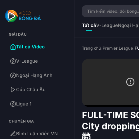
Tất cả
V-League
Ngoại Hạ
GIẢI ĐẤU
Tất cả Video
Trang chủ
/
Premier League
/
FU
V-League
Ngoại Hạng Anh
Cúp Châu Âu
Ligue 1
FULL-TIME SC
CHUYÊN GIA
City dropping
Bình Luận Viên VN
🤯