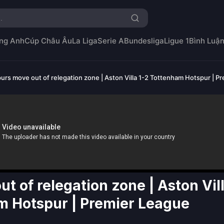
ng Anh
Cúp Châu Âu
La Liga
Serie A
Bundesliga
Ligue 1
Bình Luậ
urs move out of relegation zone | Aston Villa 1-2 Tottenham Hotspur | P
t of relegation zone | Aston Vil
m Hotspur | Premier League