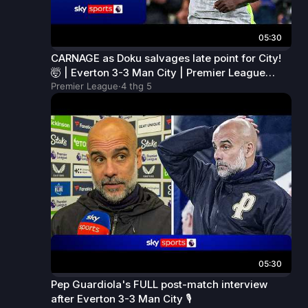
05:30
CARNAGE as Doku salvages late point for City!
🤯 | Everton 3-3 Man City | Premier League
Highlights
Premier League
·
4 thg 5
05:30
Pep Guardiola's FULL post-match interview
after Everton 3-3 Man City 🎙️