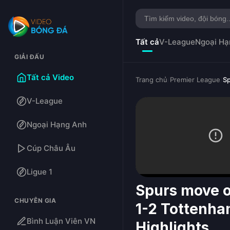
Tất cả
V-League
Ngoại Hạ
GIẢI ĐẤU
Tất cả Video
Trang chủ
/
Premier League
/
Sp
V-League
Ngoại Hạng Anh
Cúp Châu Âu
Ligue 1
Spurs move ou
CHUYÊN GIA
1-2 Tottenha
Bình Luận Viên VN
Highlights