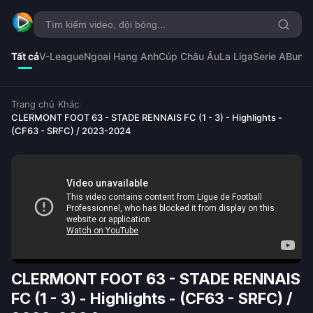
Tất cả
V-League
Ngoại Hạng Anh
Cúp Châu Âu
La Liga
Serie A
Bunde
Trang chủ
/
Khác
/
CLERMONT FOOT 63 - STADE RENNAIS FC (1 - 3) - Highlights -
(CF63 - SRFC) / 2023-2024
CLERMONT FOOT 63 - STADE RENNAIS
FC (1 - 3) - Highlights - (CF63 - SRFC) /