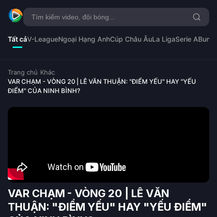
Tất cả
V-League
Ngoại Hạng Anh
Cúp Châu Âu
La Liga
Serie A
Bunde
Trang chủ
/
Khác
/
VAR CHẠM - VÒNG 20 | LÊ VĂN THUẬN: "ĐIỂM YẾU" HAY "YẾU
ĐIỂM" CỦA NINH BÌNH?
VAR CHẠM - VÒNG 20 | LÊ VĂN
THUẬN: "ĐIỂM YẾU" HAY "YẾU ĐIỂM"