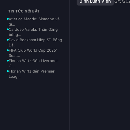
Bình Luận Viên
·
2/5/20
TIN TỨC NỔI BẬT
Atletico Madrid: Simeone và
gi…
Cardoso Varela: Thần đồng
bóng…
David Beckham Hiệp Sĩ: Bóng
Đá…
FIFA Club World Cup 2025:
Seat…
Florian Wirtz Đến Liverpool:
G…
Florian Wirtz đến Premier
Leag…