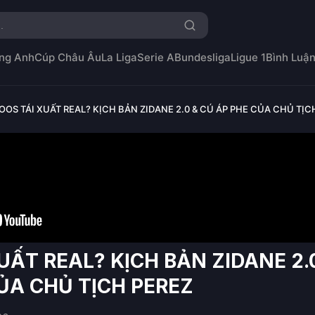
ng Anh
Cúp Châu Âu
La Liga
Serie A
Bundesliga
Ligue 1
Bình Luậ
OOS TÁI XUẤT REAL? KỊCH BẢN ZIDANE 2.0 & CÚ ÁP PHE CỦA CHỦ TỊC
UẤT REAL? KỊCH BẢN ZIDANE 2.
ỦA CHỦ TỊCH PEREZ