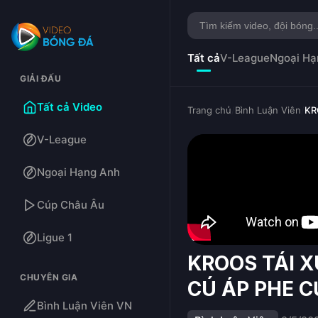
Tất cả
V-League
Ngoại Hạ
GIẢI ĐẤU
Tất cả Video
Trang chủ
/
Bình Luận Viên
/
KR
V-League
Ngoại Hạng Anh
Cúp Châu Âu
Ligue 1
KROOS TÁI X
CHUYÊN GIA
CÚ ÁP PHE C
Bình Luận Viên VN