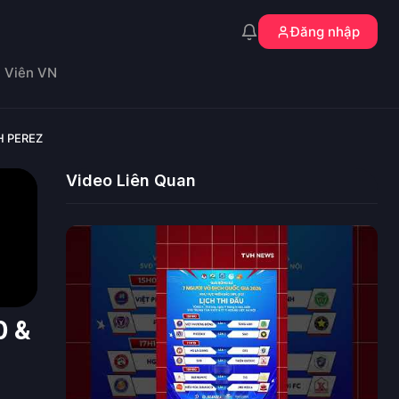
Đăng nhập
n Viên VN
H PEREZ
Video Liên Quan
0 &