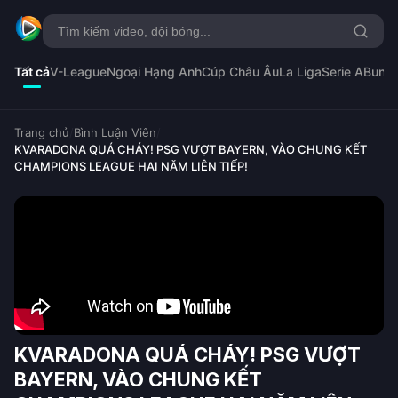
Tất cả
V-League
Ngoại Hạng Anh
Cúp Châu Âu
La Liga
Serie A
Bunde
Trang chủ
/
Bình Luận Viên
/
KVARADONA QUÁ CHÁY! PSG VƯỢT BAYERN, VÀO CHUNG KẾT
CHAMPIONS LEAGUE HAI NĂM LIÊN TIẾP!
KVARADONA QUÁ CHÁY! PSG VƯỢT
BAYERN, VÀO CHUNG KẾT