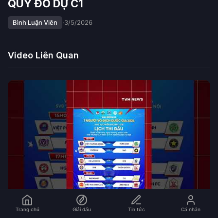
QUỶ ĐỎ DỰ C1
Bình Luận Viên
·
3/5/2026
Video Liên Quan
Trang chủ
Giải đấu
Tin tức
Cá nhân