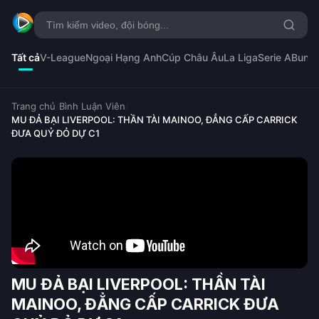
Tất cả
V-League
Ngoại Hạng Anh
Cúp Châu Âu
La Liga
Serie A
Bunde
Trang chủ
/
Bình Luận Viên
/
MU ĐẢ BẠI LIVERPOOL: THẦN TÀI MAINOO, ĐẲNG CẤP CARRICK
ĐƯA QUỶ ĐỎ DỰ C1
MU ĐẢ BẠI LIVERPOOL: THẦN TÀI
MAINOO, ĐẲNG CẤP CARRICK ĐƯA