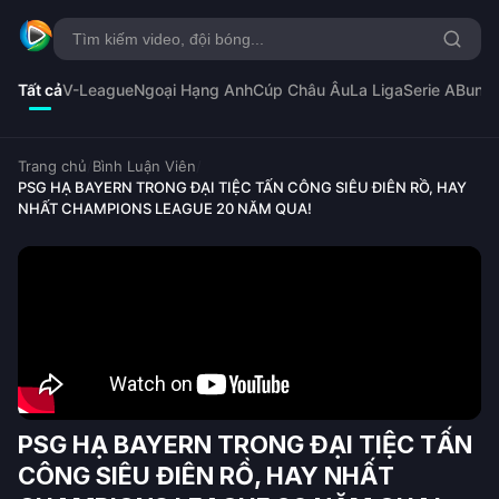
Tất cả
V-League
Ngoại Hạng Anh
Cúp Châu Âu
La Liga
Serie A
Bunde
Trang chủ
/
Bình Luận Viên
/
PSG HẠ BAYERN TRONG ĐẠI TIỆC TẤN CÔNG SIÊU ĐIÊN RỒ, HAY
NHẤT CHAMPIONS LEAGUE 20 NĂM QUA!
PSG HẠ BAYERN TRONG ĐẠI TIỆC TẤN
CÔNG SIÊU ĐIÊN RỒ, HAY NHẤT