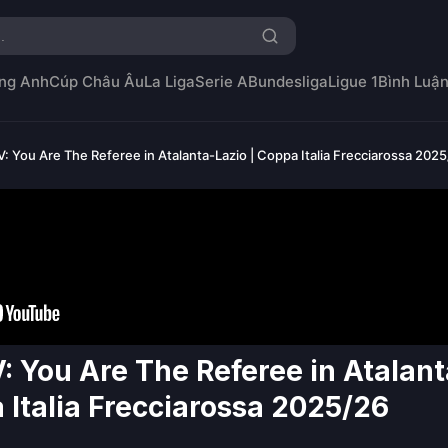
ng Anh
Cúp Châu Âu
La Liga
Serie A
Bundesliga
Ligue 1
Bình Luậ
 You Are The Referee in Atalanta-Lazio | Coppa Italia Frecciarossa 202
 You Are The Referee in Atalant
 Italia Frecciarossa 2025/26