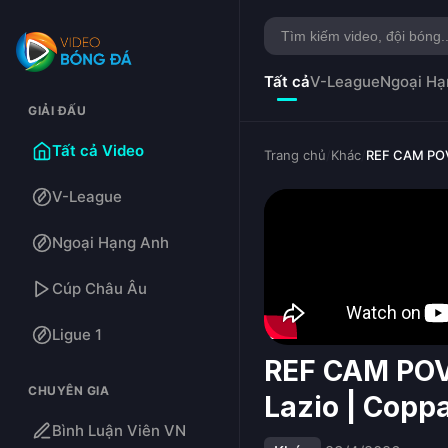
Tất cả
V-League
Ngoại Hạ
GIẢI ĐẤU
Tất cả Video
Trang chủ
/
Khác
/
REF CAM POV:
V-League
Ngoại Hạng Anh
Cúp Châu Âu
Ligue 1
REF CAM POV:
CHUYÊN GIA
Lazio | Coppa
Bình Luận Viên VN