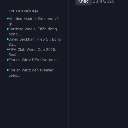
Khác
·
23/4/2026
TIN TỨC NỔI BẬT
Atletico Madrid: Simeone và
gi…
Cardoso Varela: Thần đồng
bóng…
David Beckham Hiệp Sĩ: Bóng
Đá…
FIFA Club World Cup 2025:
Seat…
Florian Wirtz Đến Liverpool:
G…
Florian Wirtz đến Premier
Leag…