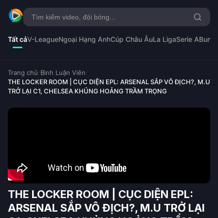
Tất cả
V-League
Ngoại Hạng Anh
Cúp Châu Âu
La Liga
Serie A
Bunde
Trang chủ
/
Bình Luận Viên
/
THE LOCKER ROOM | CỤC DIỆN EPL: ARSENAL SẮP VÔ ĐỊCH?, M.U
TRỞ LẠI C1, CHELSEA KHỦNG HOẢNG TRẦM TRỌNG
THE LOCKER ROOM | CỤC DIỆN EPL:
ARSENAL SẮP VÔ ĐỊCH?, M.U TRỞ LẠI