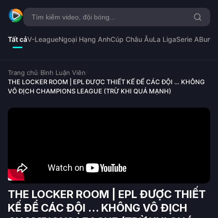
Tất cả
V-League
Ngoại Hạng Anh
Cúp Châu Âu
La Liga
Serie A
Bunde
Trang chủ
/
Bình Luận Viên
/
THE LOCKER ROOM | EPL ĐƯỢC THIẾT KẾ ĐỂ CÁC ĐỘI … KHÔNG
VÔ ĐỊCH CHAMPIONS LEAGUE (TRỪ KHI QUÁ MẠNH)
THE LOCKER ROOM | EPL ĐƯỢC THIẾT
KẾ ĐỂ CÁC ĐỘI … KHÔNG VÔ ĐỊCH