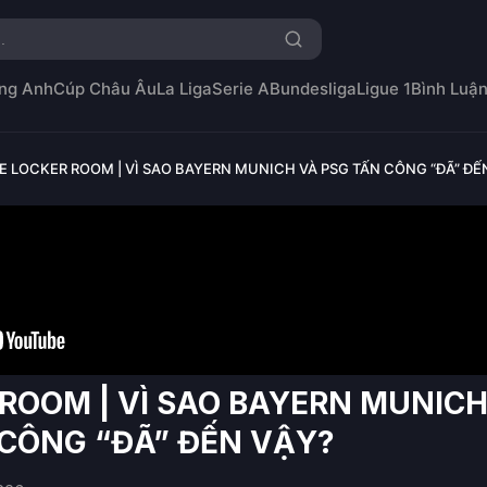
ng Anh
Cúp Châu Âu
La Liga
Serie A
Bundesliga
Ligue 1
Bình Luậ
E LOCKER ROOM | VÌ SAO BAYERN MUNICH VÀ PSG TẤN CÔNG “ĐÃ” ĐẾ
ROOM | VÌ SAO BAYERN MUNIC
 CÔNG “ĐÃ” ĐẾN VẬY?