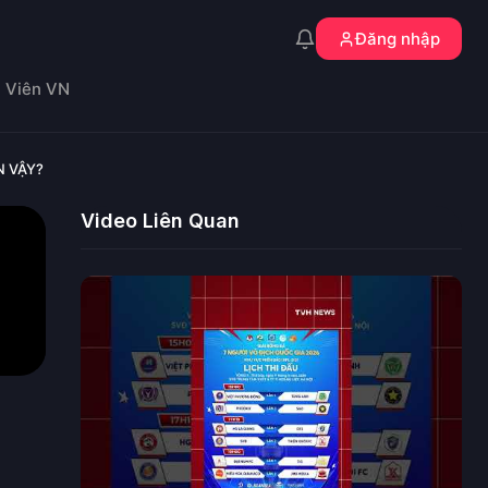
Đăng nhập
n Viên VN
N VẬY?
Video Liên Quan
H