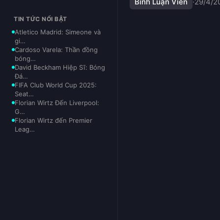
Bình Luận Viên
·
29/4/2
TIN TỨC NỔI BẬT
Atletico Madrid: Simeone và
gi…
Cardoso Varela: Thần đồng
bóng…
David Beckham Hiệp Sĩ: Bóng
Đá…
FIFA Club World Cup 2025:
Seat…
Florian Wirtz Đến Liverpool:
G…
Florian Wirtz đến Premier
Leag…