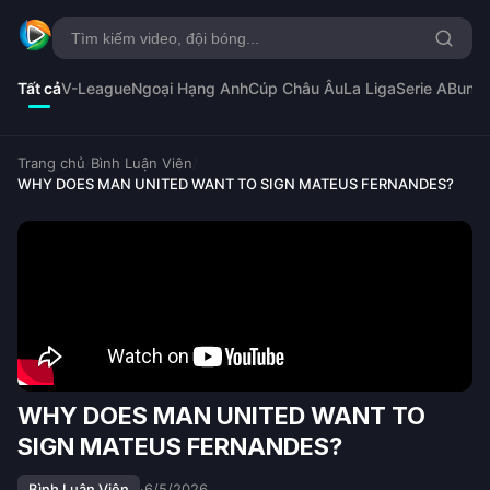
Tất cả
V-League
Ngoại Hạng Anh
Cúp Châu Âu
La Liga
Serie A
Bunde
Trang chủ
/
Bình Luận Viên
/
WHY DOES MAN UNITED WANT TO SIGN MATEUS FERNANDES?
WHY DOES MAN UNITED WANT TO
SIGN MATEUS FERNANDES?
Bình Luận Viên
·
6/5/2026