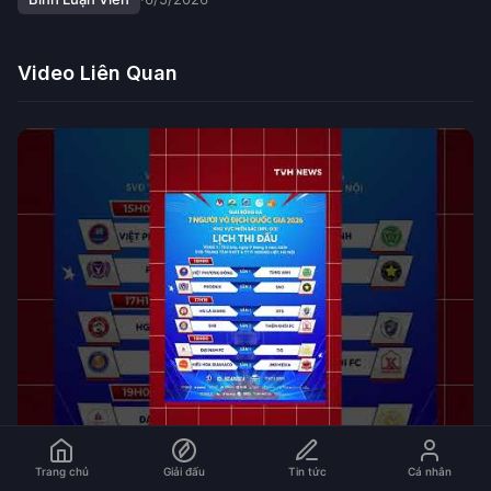
Video Liên Quan
05:30
Trang chủ
Giải đấu
Tin tức
Cá nhân
Thiên Khôi vs SHB: Siêu kinh điển sân 7 Việt Nam xuất